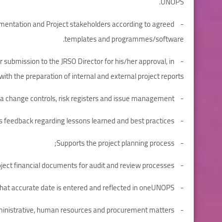
UNOPS.
lementation and Project stakeholders according to agreed
templates and programmes/software.
 submission to the JRSO Director for his/her approval, in
 with the preparation of internal and external project reports;
- Manages information flows and oversea change controls, risk registers and issue management;
- Documents and provides feedback regarding lessons learned and best practices;
- Supports the project planning process;
- Maintains supporting project financial documents for audit and review processes;
- Ensures that accurate date is entered and reflected in oneUNOPS;
- Coordinates with other JRSO units to accomplish project objectives on administrative, human resources and procurement matters;