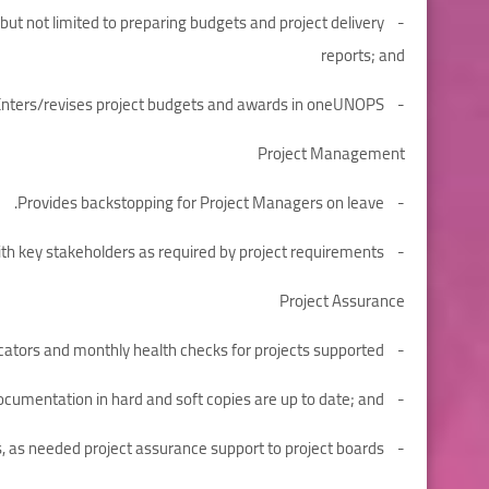
g but not limited to preparing budgets and project delivery
reports; and
- Enters/revises project budgets and awards in oneUNOPS;
Project Management
- Provides backstopping for Project Managers on leave.
- Support the Project Manager in meetings with key stakeholders as required by project requirements.
Project Assurance
- Monitors project quality indicators and monthly health checks for projects supported;
- Ensures that project “blue files” and other relevant project documentation in hard and soft copies are up to date; and
- Provides, as needed project assurance support to project boards.