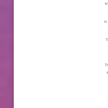
kn
In
T
Th