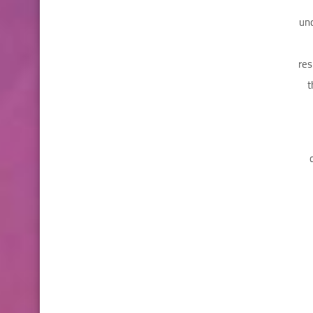
und
res
t