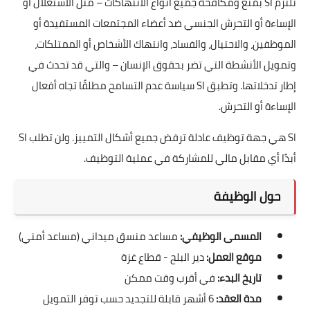
تلتزم SI بمنع ومكافحة جميع أنواع الانتهاكات – مثل الاستغلال أو
الإساءة أو التحرش الجنسي ضد أعضاء المجتمعات المستفيدة أو
الموظفين، والاحتيال، والفساد، وانتهاك الأشخاص أو الممتلكات،
وتمويل الأنشطة التي تضر بحقوق الإنسان – والتي قد تحدث في
إطار تدخلاتها. وتطبق SI سياسة عدم التسامح مطلقًا تجاه أفعال
الإساءة أو التحرش.
SI هي جهة توظيف عادلة ترفض جميع أشكال التمييز. ولن تطلب SI
أبدًا أي مقابل مالي للمشاركة في عملية التوظيف.
حول الوظيفة
المسمى الوظيفي:
مساعد منسق ميداني (مساعد أمني)
موقع العمل:
دير البلح - قطاع غزة
تاريخ البدء:
في أقرب وقت ممكن
مدة العقد:
6 أشهر قابلة للتجديد حسب توفر التمويل