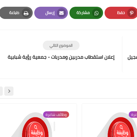
حفظ
مشاركة
إرسال
طباعة
Print
Email
Whatsapp
Pinterest
الموضوع التالي
لتسجيل
إعلان استقطاب مدربين ومدربات - جمعية رؤية شبابية
غرة
وظائف شاغرة