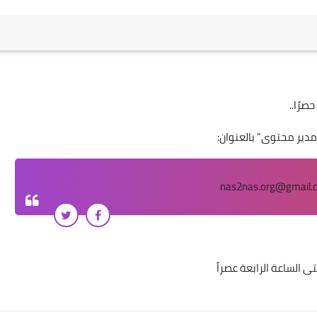
رًا..
مدير محتوى" بالعنوان: