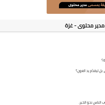
دير محتوى - غزة
ة؟
بل ليقدّم يد العون؟
 الناس نحو الخير.