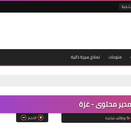
لــدينا
منوعات
نماذج سيرة ذاتية
دير محتوى - غزة
الحجم
وظائف شاغرة