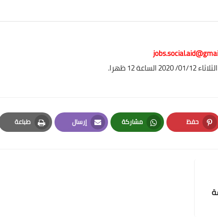
jobs.social.aid@gma
ساعة 12 ظهرا.
حفظ
مشاركة
إرسال
طباعة
Print
Email
Whatsapp
Pinterest
ة