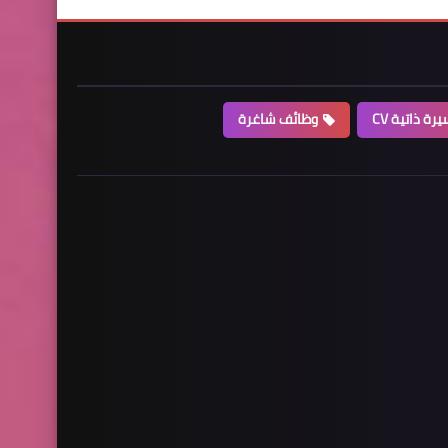
رة ذاتية CV
وظائف شاغرة