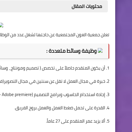
محتويات المقال
تعلن جمعية العون المجتمعية عن حاجتها لشغل عدد من الوظائ
وظيفة وسائط متعددة :
1. أن يكون المتقدم حاصلاً على تخصص ( تصميم ومونتاج ، وسائط متعددة) من جامعة معترف بها .
2. خبرة في مجال العمل لا تقل عن سنتين في مجال التصوير(فوتو وفيديو) والمونتاج .
3. إجادة استخدام الحاسوب وبرامج التصميم (Photoshop - After Effects – Adobe premiere)
4. القدرة على تحمل ضغط العمل والعمل بروح الفريق.
5. ألا يزيد عمر المتقدم على 27 عاماً.